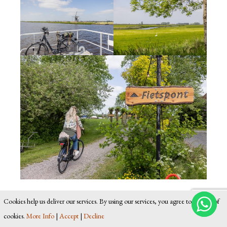
Als we bijna weer terug zijn in Terherne
Cookies help us deliver our services. By using our services, you agree to our use of
stoppen we nog even bij Boereiis, een mooi
cookies.
More Info
|
Accept
|
Decline