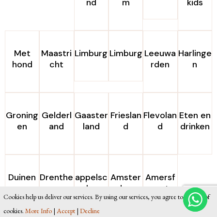
nd
m
kids
Met
Maastri
Limburg
Limburg
Leeuwa
Harlinge
hond
cht
rden
n
Groning
Gelderl
Gaaster
Frieslan
Flevolan
Eten en
en
and
land
d
d
drinken
Duinen
Drenthe
appelsc
Amster
Amersf
ha
dam
oort
Cookies help us deliver our services. By using our services, you agree to our use of
cookies.
More Info
|
Accept
|
Decline