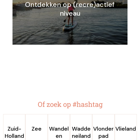
Ontdekken op (recre)actief
niveau
Of zoek op #hashtag
Zuid-
Zee
Wandel
Wadde
Vlonder
Vlieland
Holland
en
neiland
pad