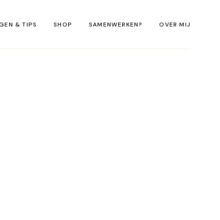
GEN & TIPS
SHOP
SAMENWERKEN?
OVER MIJ
Sweaters Eilandliefde
E-books Fotografie