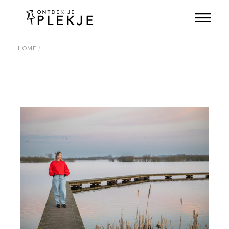
Skip
to
the
content
HOME