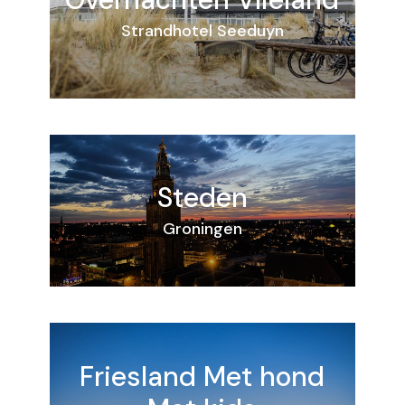
Strandhotel Seeduyn
Steden
Groningen
Friesland
Met hond