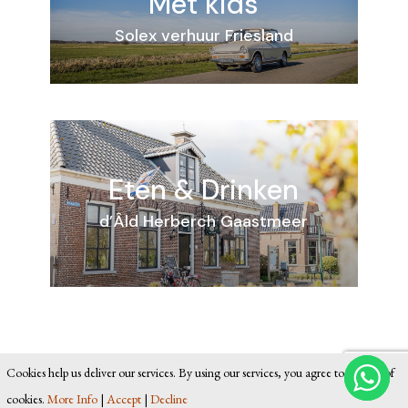
Met kids
Solex verhuur Friesland
Eten & Drinken
d’Âld Herberch Gaastmeer
Cookies help us deliver our services. By using our services, you agree to our use of
cookies.
More Info
|
Accept
|
Decline