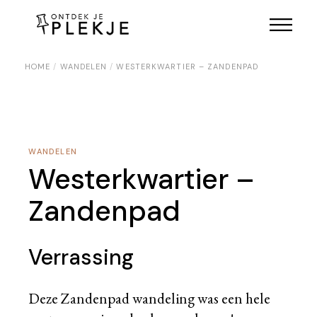
Skip
to
the
content
HOME
WANDELEN
WESTERKWARTIER – ZANDENPAD
WANDELEN
Westerkwartier –
Zandenpad
Verrassing
Deze Zandenpad wandeling was een hele