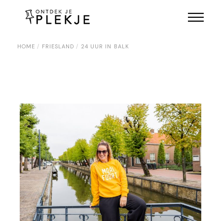
Skip
to
the
content
HOME
FRIESLAND
24 UUR IN BALK