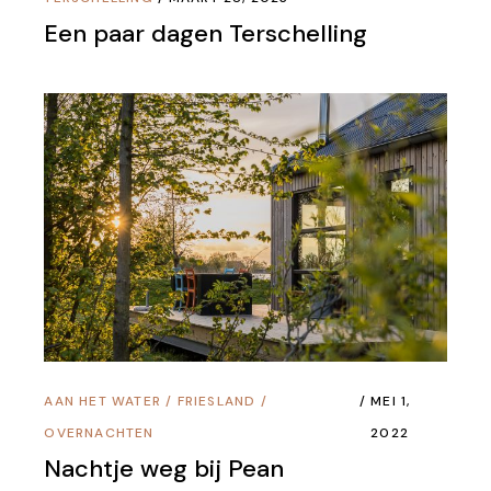
Een paar dagen Terschelling
AAN HET WATER
/
FRIESLAND
/
MEI 1,
OVERNACHTEN
2022
Nachtje weg bij Pean