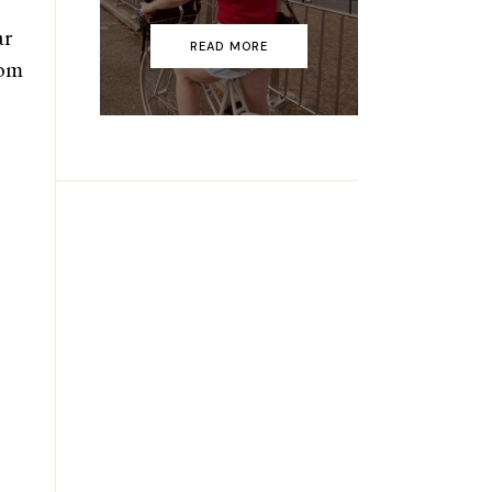
ar
READ MORE
 om