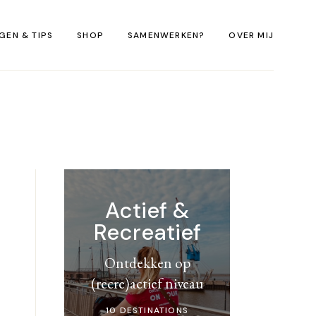
GEN & TIPS
SHOP
SAMENWERKEN?
OVER MIJ
Sweaters Eilandliefde
E-books Fotografie
Actief &
Recreatief
Ontdekken op
(recre)actief niveau
10 DESTINATIONS