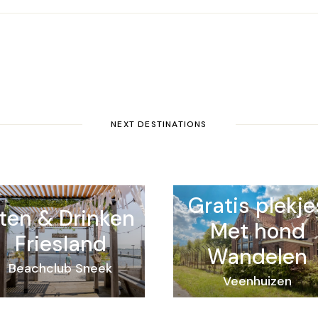
NEXT DESTINATIONS
Gratis plekje
ten & Drinken
Met hond
Friesland
Wandelen
Beachclub Sneek
Veenhuizen