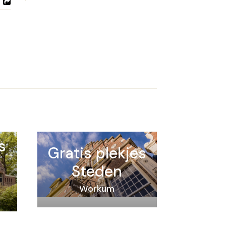
s
Gratis plekjes
Steden
Workum