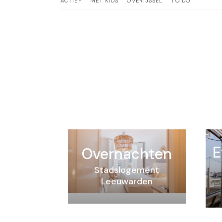
ACTIEF
MET KIDS
OVERIJSSEL
TO DO
E
Overnachten
Stadslogement
Leeuwarden