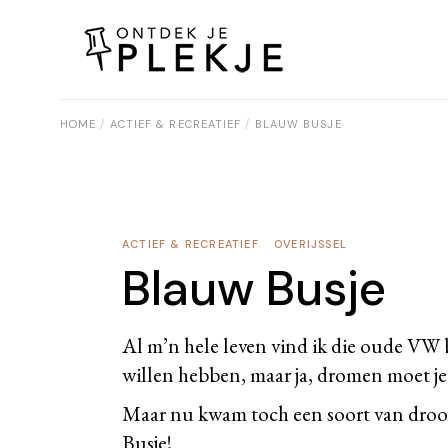
Skip
to
the
content
HOME
ACTIEF & RECREATIEF
BLAUW BUSJE
ACTIEF & RECREATIEF
OVERIJSSEL
Blauw Busje
Al m’n hele leven vind ik die oude VW bu
willen hebben, maar ja, dromen moet 
Maar nu kwam toch een soort van droom
Busje
!