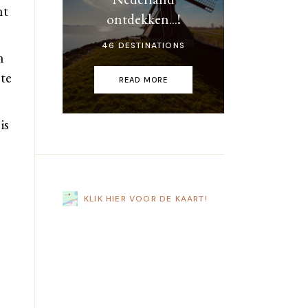
nt
ontdekken...!
46 DESTINATIONS
n
ete
READ MORE
is
KLIK HIER VOOR DE KAART!