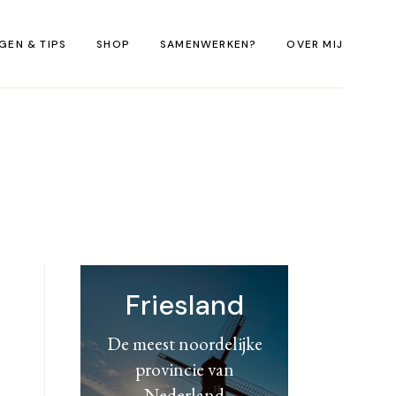
GEN & TIPS
SHOP
SAMENWERKEN?
OVER MIJ
Sweaters Eilandliefde
E-books Fotografie
Friesland
De meest noordelijke
provincie van
Nederland