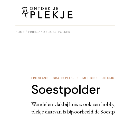
Skip
to
the
content
HOME
FRIESLAND
SOESTPOLDER
FRIESLAND
GRATIS PLEKJES
MET KIDS
UITKIJ
Soestpolder
Wandelen vlakbij huis is ook een hobby;
plekje daarvan is bijvoorbeeld de Soest