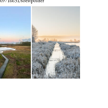
3409716631/soestpolder