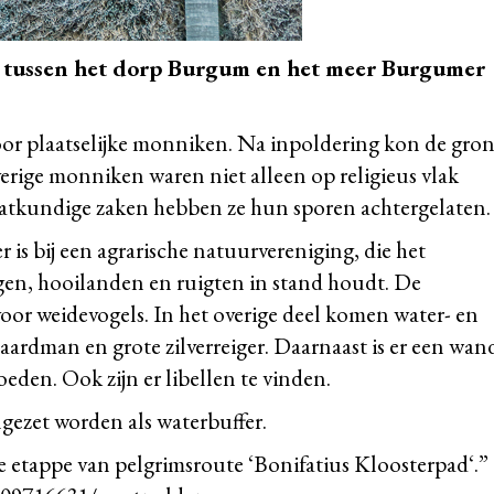
t tussen het dorp Burgum en het meer Burgumer
or plaatselijke monniken. Na inpoldering kon de gro
erige monniken waren niet alleen op religieus vlak
aatkundige zaken hebben ze hun sporen achtergelaten.
 is bij een agrarische natuurvereniging, die het
gen, hooilanden en ruigten in stand houdt. De
voor weidevogels. In het overige deel komen water- en
aardman en grote zilverreiger. Daarnaast is er een wan
den. Ook zijn er libellen te vinden.
gezet worden als waterbuffer.
e etappe van pelgrimsroute ‘
Bonifatius Kloosterpad
‘.”