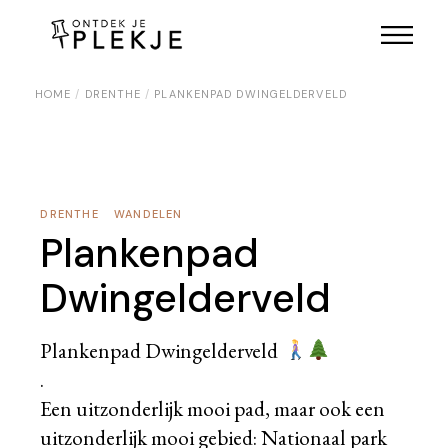
Skip
to
the
content
HOME
DRENTHE
PLANKENPAD DWINGELDERVELD
DRENTHE
WANDELEN
Plankenpad
Dwingelderveld
Plankenpad Dwingelderveld
.
Een uitzonderlijk mooi pad, maar ook een
uitzonderlijk mooi gebied: Nationaal park