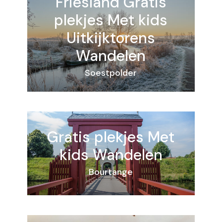
Friesland
Gratis
plekjes
Met kids
Uitkijktorens
Wandelen
Soestpolder
Gratis plekjes
Met
kids
Wandelen
Bourtange