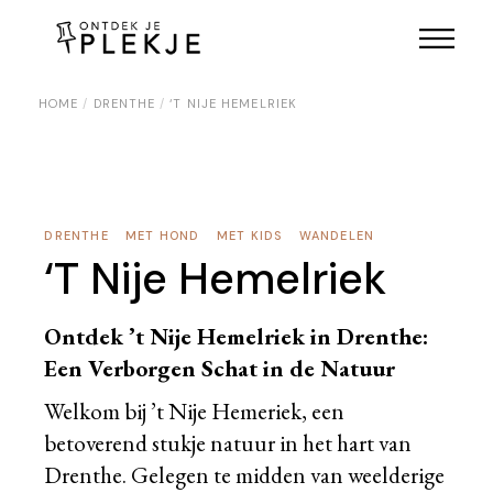
Skip
to
the
content
HOME
DRENTHE
‘T NIJE HEMELRIEK
DRENTHE
MET HOND
MET KIDS
WANDELEN
‘T Nije Hemelriek
Ontdek ’t Nije Hemelriek in Drenthe:
Een Verborgen Schat in de Natuur
Welkom bij ’t Nije Hemeriek, een
betoverend stukje natuur in het hart van
Drenthe. Gelegen te midden van weelderige