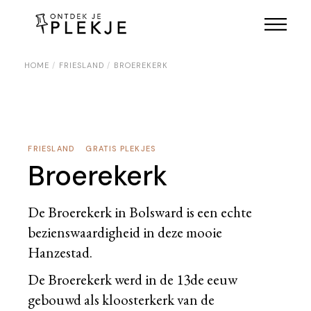
Skip
to
the
content
HOME
FRIESLAND
BROEREKERK
FRIESLAND
GRATIS PLEKJES
Broerekerk
De Broerekerk in Bolsward is een echte
bezienswaardigheid in deze mooie
Hanzestad.
De Broerekerk werd in de 13de eeuw
gebouwd als kloosterkerk van de