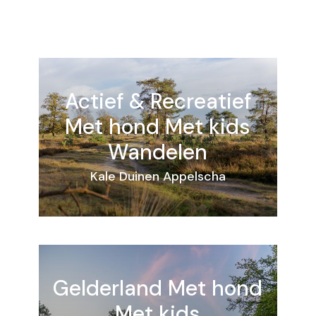
Actief & Recreatief
Met hond
Met kids
Wandelen
Kale Duinen Appelscha
Gelderland
Met hond
Met kids