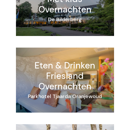
Overnachten
De Bilderberg
Eten & Drinken
Friesland
Overnachten
Parkhotel Tjaarda Oranjewoud