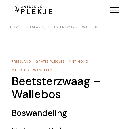
Skip
to
the
content
HOME
FRIESLAND
BEETSTERZWAAG – WALLEBOS
FRIESLAND
GRATIS PLEKJES
MET HOND
MET KIDS
WANDELEN
Beetsterzwaag –
Wallebos
Boswandeling