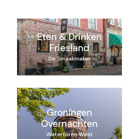
Eten & Drinken
Friesland
De Smaakmaker
Groningen
Overnachten
Watertoren West