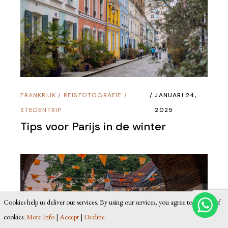
FRANKRIJK
/
REISFOTOGRAFIE
/
JANUARI 24,
STEDENTRIP
2025
Tips voor Parijs in de winter
Cookies help us deliver our services. By using our services, you agree to our use of
cookies.
More Info
|
Accept
|
Decline