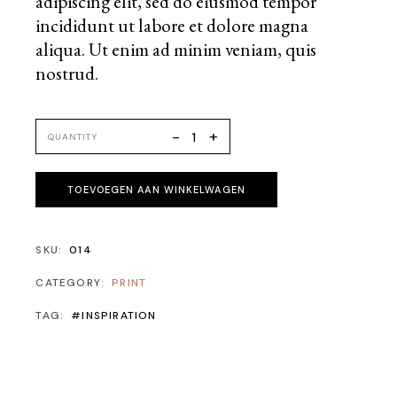
adipiscing elit, sed do eiusmod tempor
incididunt ut labore et dolore magna
aliqua. Ut enim ad minim veniam, quis
nostrud.
+
-
QUANTITY
TOEVOEGEN AAN WINKELWAGEN
SKU:
014
CATEGORY:
PRINT
TAG:
#INSPIRATION