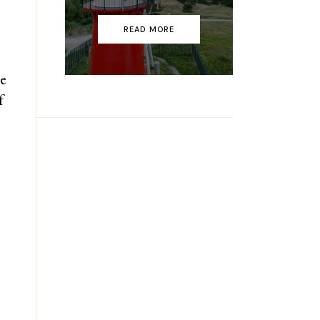
READ MORE
De
f