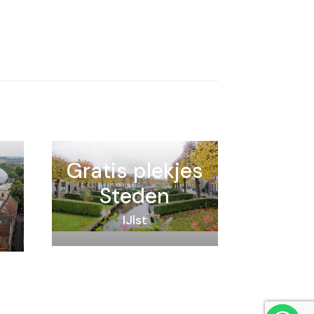
Gratis plekjes
Steden
IJlst