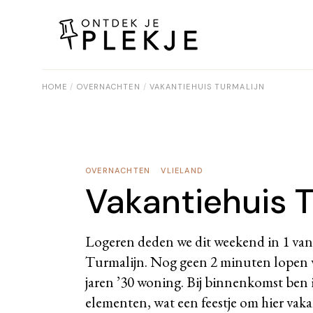
Skip
to
the
content
HOME
OVERNACHTEN
VAKANTIEHUIS TURMALIJN
OVERNACHTEN
VLIELAND
Vakantiehuis T
Logeren deden we dit weekend in 1 va
Turmalijn
. Nog geen 2 minuten lopen v
jaren ’30 woning. Bij binnenkomst ben ik
elementen, wat een feestje om hier va