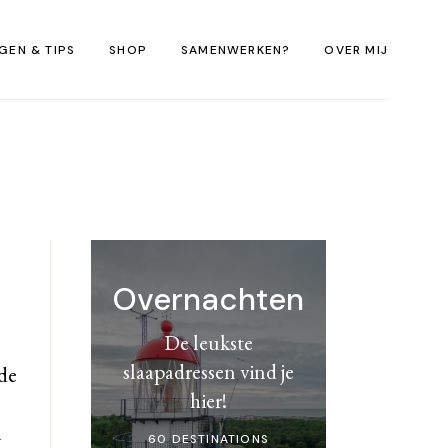
GEN & TIPS
SHOP
SAMENWERKEN?
OVER MIJ
Sweaters Eilandliefde
E-books Fotografie
Overnachten
De leukste
slaapadressen vind je
wde
hier!
n
60 DESTINATIONS