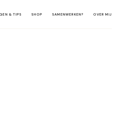
GEN & TIPS
SHOP
SAMENWERKEN?
OVER MIJ
Sweaters Eilandliefde
E-books Fotografie