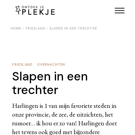
Skip
to
the
content
HOME
FRIESLAND
SLAPEN IN EEN TRECHTER
FRIESLAND
OVERNACHTEN
Slapen in een
trechter
Harlingen is 1 van mijn favoriete steden in
onze provincie, de zee, de uitzichten, het
rumoer… ik hou er zo van! Harlingen doet
het tevens ook goed met bijzondere