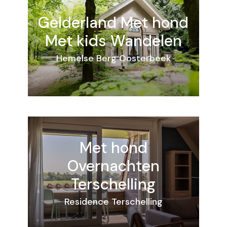
Gelderland
Met hond
Met kids
Wandelen
Hemelse Berg Oosterbeek
Met hond
Overnachten
Terschelling
Residence Terschelling